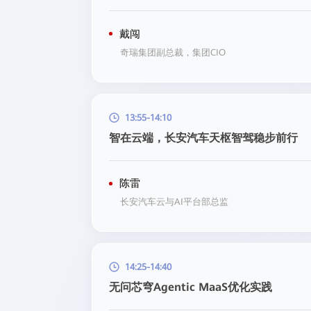
戴闯
奇瑞集团副总裁，集团CIO
13:55-14:10
智在云端，长安汽车天枢智驾稳步前行
陈雷
长安汽车云与AI平台部总监
14:25-14:40
无问芯穹Agentic MaaS优化实践