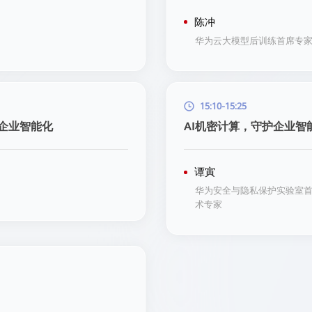
陈冲
华为云大模型后训练首席专
15:10-15:25
速企业智能化
AI机密计算，守护企业智
谭寅
华为安全与隐私保护实验室
术专家