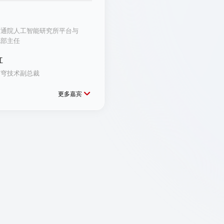
信通院人工智能研究所平台与
化部主任
红
芯穹技术副总裁
更多嘉宾