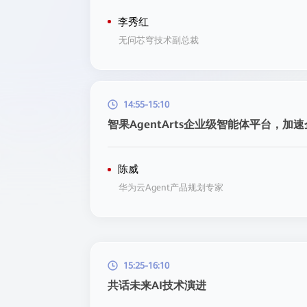
李秀红
无问芯穹技术副总裁
14:55-15:10
智果AgentArts企业级智能体平台，加
陈威
华为云Agent产品规划专家
15:25-16:10
共话未来AI技术演进